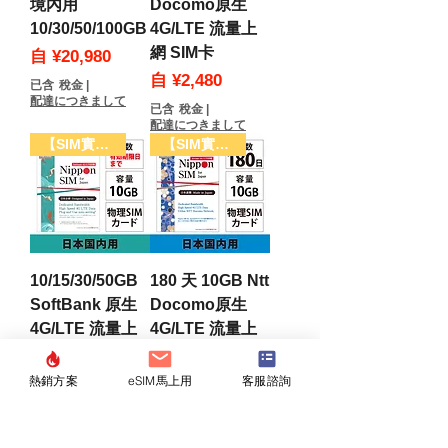
境內用
Docomo原生
10/30/50/100GB
4G/LTE 流量上
網 SIM卡
促銷價格
自
¥20,980
促銷價格
自
¥2,480
已含 稅金
|
配達につきまして
已含 稅金
|
配達につきまして
【SIM實體卡】
【SIM實體卡】
10/15/30/50GB
180 天 10GB Ntt
SoftBank 原生
Docomo原生
4G/LTE 流量上
4G/LTE 流量上
網SIM卡
網 SIM卡
促銷價格
價格
自
¥2,480
¥2,980
熱銷方案
eSIM馬上用
客服諮詢
已含 稅金
|
已含 稅金
|
配達につきまして
配達につきまして
【SIM實體卡】
【eSIM】