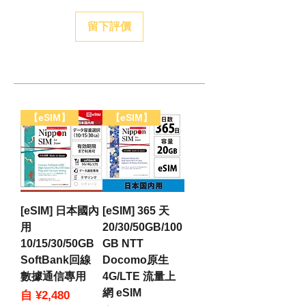
留下評價
【eSIM】
【eSIM】
[eSIM] 日本國內
[eSIM] 365 天
用
20/30/50GB/100
10/15/30/50GB
GB NTT
SoftBank回線
Docomo原生
數據通信專用
4G/LTE 流量上
網 eSIM
促銷價格
自
¥2,480