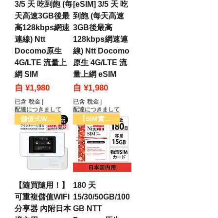
3/5 天 吃到飽 (每
[eSIM] 3/5 天 吃
天高速3GB後最
到飽 (每天高速
高128kbps網速
3GB後最高
連線) Ntt
128kbps網速連
Docomo原生
線) Ntt Docomo
4G/LTE 流量上
原生 4G/LTE 流
網 SIM
量上網 eSIM
促銷價格
促銷價格
自
¥1,980
自
¥1,980
已含 稅金
|
已含 稅金
|
配達につきまして
配達につきまして
儲值式WIFI方案
【SIM實體卡】
【隨買隨用！】
180 天
可重複儲值WIFI
15/30/50GB/100
分享器 內附日本
GB NTT