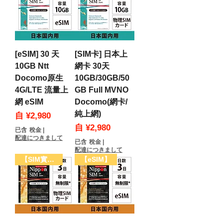
[eSIM] 30 天
[SIM卡] 日本上
10GB Ntt
網卡 30天
Docomo原生
10GB/30GB/50
4G/LTE 流量上
GB Full MVNO
網 eSIM
Docomo(網卡/
純上網)
促銷價格
自
¥2,980
促銷價格
自
¥2,980
已含 稅金
|
配達につきまして
已含 稅金
|
配達につきまして
【SIM實體卡】
【eSIM】