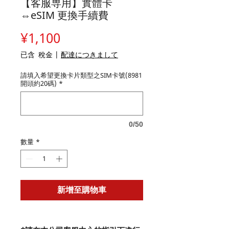
【客服専用】實體卡
⇔eSIM 更換手續費
價
¥1,100
格
已含 稅金
|
配達につきまして
請填入希望更換卡片類型之SIM卡號(8981
開頭約20碼)
*
0/50
數量
*
新增至購物車