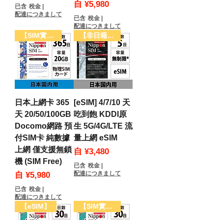
促銷價格
自
¥5,980
已含 稅金
|
配達につきまして
已含 稅金
|
配達につきまして
【SIM實體卡】
【非日籍用戶限定】
日本上網卡 365
[eSIM] 4/7/10 天
天 20/50/100GB
吃到飽 KDDI原
Docomo網路 預
生 5G/4G/LTE 流
付SIM卡 純數據
量上網 eSIM
上網 僅支援無鎖
促銷價格
自
¥3,480
機 (SIM Free)
已含 稅金
|
促銷價格
配達につきまして
自
¥5,980
已含 稅金
|
配達につきまして
【eSIM】
【SIM實體卡】