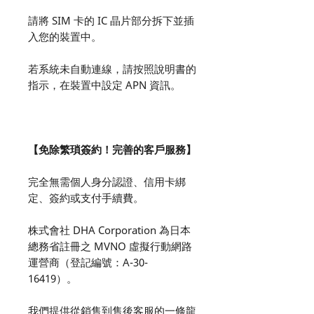
請將 SIM 卡的 IC 晶片部分拆下並插
入您的裝置中。
若系統未自動連線，請按照說明書的
指示，在裝置中設定 APN 資訊。
【免除繁瑣簽約！完善的客戶服務】
完全無需個人身分認證、信用卡綁
定、簽約或支付手續費。
株式會社 DHA Corporation 為日本
總務省註冊之 MVNO 虛擬行動網路
運營商（登記編號：A-30-
16419）。
我們提供從銷售到售後客服的一條龍