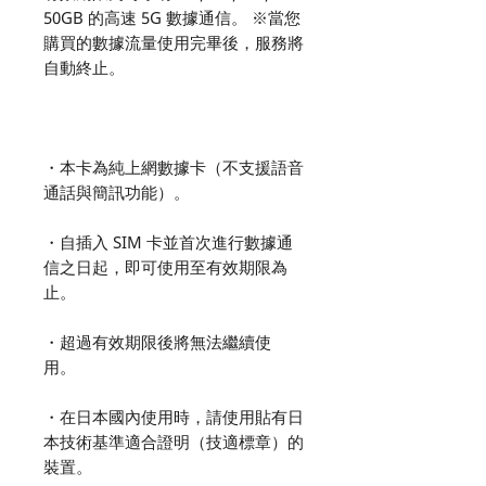
50GB 的高速 5G 數據通信。 ※當您
購買的數據流量使用完畢後，服務將
自動終止。
・本卡為純上網數據卡（不支援語音
通話與簡訊功能）。
・自插入 SIM 卡並首次進行數據通
信之日起，即可使用至有效期限為
止。
・超過有效期限後將無法繼續使
用。
・在日本國內使用時，請使用貼有日
本技術基準適合證明（技適標章）的
裝置。