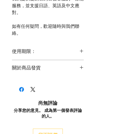
服務，並支援日語、英語及中文應
對。
如有任何疑問，歡迎隨時與我們聯
絡。
使用期限：
10GB：2026/10/14
關於商品發貨
15GB：2026/9/17
30GB：2026/12/3
- 商品將通過黑貓宅急便之“宅配箱（當
50GB：2026/12/3
面交付）”、“NekoPost（信箱投
遞）”配送。
購買前請檢查。
- 透過黑貓宅急便之配送，專屬追蹤號
請注意，我們不接受任何因過期日期
尚無評論
碼將在商品發貨後透過系統發送之電子
而產生的退貨或退款。
分享您的意見。 成為第一個發表評論
郵件通知您。
的人。
- 請透過
黑貓宅急便之追蹤服務
查詢運
輸狀態。
- 若出發日期臨近或需急用商品，請聯