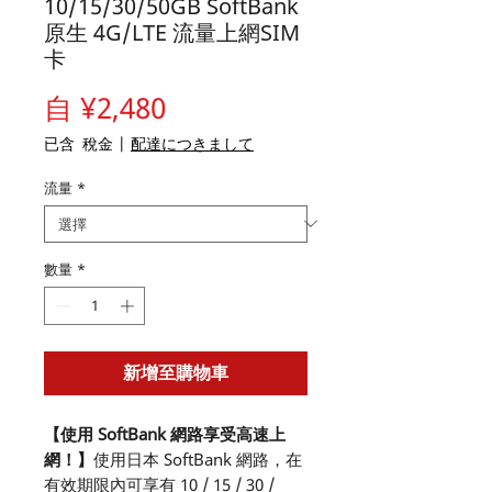
10/15/30/50GB SoftBank
原生 4G/LTE 流量上網SIM
卡
促
自
¥2,480
銷
已含 稅金
|
配達につきまして
價
流量
*
格
數量
*
新增至購物車
【使用 SoftBank 網路享受高速上
網！】
使用日本 SoftBank 網路，在
有效期限內可享有 10 / 15 / 30 /