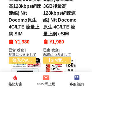
高128kbps網速
3GB後最高
連線) Ntt
128kbps網速連
Docomo原生
線) Ntt Docomo
4G/LTE 流量上
原生 4G/LTE 流
網 SIM
量上網 eSIM
促銷價格
促銷價格
自
¥1,980
自
¥1,980
已含 稅金
|
已含 稅金
|
配達につきまして
配達につきまして
儲值式WIFI方案
【SIM實體卡】
熱銷方案
eSIM馬上用
客服諮詢
【隨買隨用！】
180 天
可重複儲值WIFI
15/30/50GB/100
分享器 內附日本
GB NTT
境內用
Docomo原生
10/30/50/100GB
4G/LTE 流量上