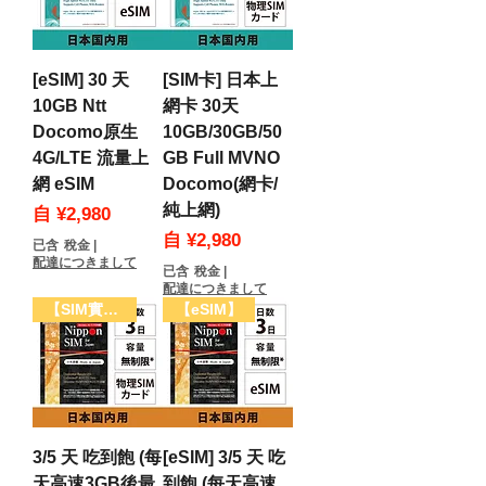
[eSIM] 30 天
[SIM卡] 日本上
10GB Ntt
網卡 30天
Docomo原生
10GB/30GB/50
4G/LTE 流量上
GB Full MVNO
網 eSIM
Docomo(網卡/
純上網)
促銷價格
自
¥2,980
促銷價格
自
¥2,980
已含 稅金
|
配達につきまして
已含 稅金
|
配達につきまして
【SIM實體卡】
【eSIM】
3/5 天 吃到飽 (每
[eSIM] 3/5 天 吃
天高速3GB後最
到飽 (每天高速