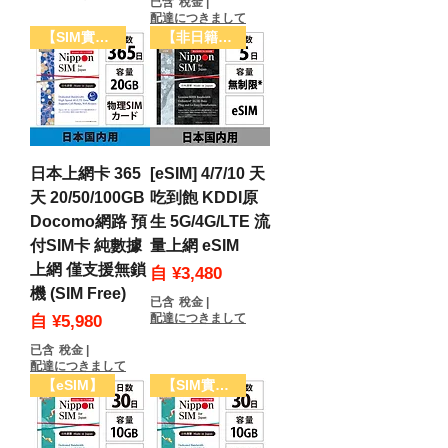
已含 稅金
|
配達につきまして
【SIM實體卡】
【非日籍用戶限定】
日本上網卡 365
[eSIM] 4/7/10 天
天 20/50/100GB
吃到飽 KDDI原
Docomo網路 預
生 5G/4G/LTE 流
付SIM卡 純數據
量上網 eSIM
上網 僅支援無鎖
促銷價格
自
¥3,480
機 (SIM Free)
已含 稅金
|
促銷價格
配達につきまして
自
¥5,980
已含 稅金
|
配達につきまして
【eSIM】
【SIM實體卡】