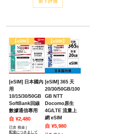
留下評價
繫本公司客服中心
(support@dhacorp.jp)。
- 請注意海外配送需酌收郵資。
- 若對海外配送及郵資有任何疑問，請
聯繫本公司客服中心
(support@dhacorp.jp)。
【eSIM】
【eSIM】
[eSIM] 日本國內
[eSIM] 365 天
用
20/30/50GB/100
10/15/30/50GB
GB NTT
SoftBank回線
Docomo原生
數據通信專用
4G/LTE 流量上
網 eSIM
促銷價格
自
¥2,480
促銷價格
自
¥5,980
已含 稅金
|
配達につきまして