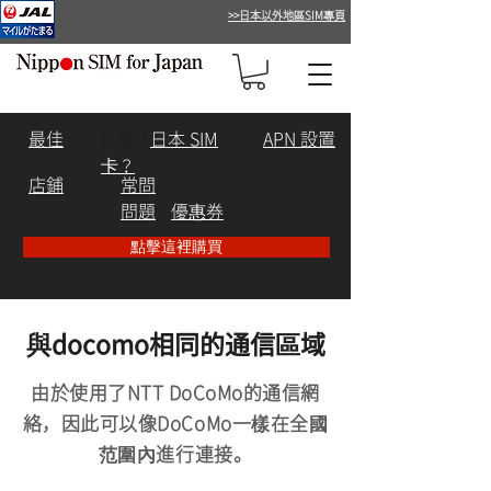
>>日本以外地區SIM專頁
最佳
日本 SIM
APN 設置
什麼是
卡
？
店鋪
常問
問題
​優惠券
點擊這裡購買
與docomo相同的通信區域
由於使用了NTT DoCoMo的通信網
絡，因此可以
像DoCoMo一樣在全國
范圍內進行連接。