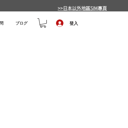
>>日本以外地區SIM專頁
問
ブログ
登入