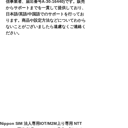
信事業者、届出番号A-30-16440)です。販売
からサポートまでを一貫して提供しており、
日本語/英語/中国語でのサポートを行ってお
ります。商品や設定方法などについてわから
ないことがございましたら遠慮なくご連絡く
ださい。
​產品名稱
​型號
一月代碼
職業
​通訊類型
​網絡共享
超過 4G / LTE 數據時
Nippon SIM 法人専用IOT/M2M上り専用 NTT