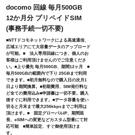
docomo 回線 毎月500GB
12か月分 プリペイドSIM
(事務手続一切不要)
■NTTドコモネットワークによる高速通信、
広域エリアにて大容量データのアップロード
が可能。■ 法人専用回線につき、個人のお
客様はご利用頂けませんのでご注意くださ
い。■上り優先 毎月500GB、期間12ヶ月 ■
毎月500GBの範囲内で下り 25GBまで利用
できます。■初月無料なので購入日の次月1
日より期間換算。■初期費用、SIM発行料な
ど全ての費用込み■申請書は一切不要。購入
後すぐに利用できます。■データ容量を使い
切ると月末まで最大256kbpsまでご利用は
頂けます。■ 固定グローバルIP、期間延
長、eSIMへの変更などカスタム型番にて対
応可能 ■簡単設定、すぐ御使用頂けま
す。