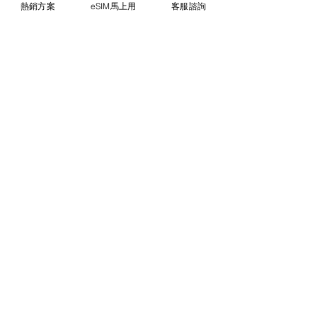
​包裝內容
熱銷方案
eSIM馬上用
客服諮詢
3-in-1 (標準・マイクロ・ナノ)
選擇一個產品