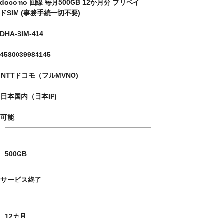
docomo 回線 毎月500GB 12か月分 プリペイ
ドSIM (事務手続一切不要)
DHA-SIM-414
4580039984145
NTTドコモ（フルMVNO)
日本国内（日本IP)
可能
​數據量
500GB
サービス終了
使用期限
12カ月