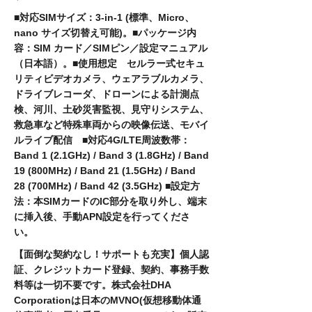
■対応SIMサイズ：3-in-1 (標準、Micro、
nano サイズ切替え可能)。■パッケージ内
容：SIM カード／SIMピン／設定マニュアル
（日本語）。■使用想定 セルラー式セキュ
リティビデオカメラ、ウェアラブルカメラ、
ドライブレコーダ、ドローンによる計測点
検、河川、土砂災害監視、見守りシステム、
救急車など特殊車両からの映像伝送、モバイ
ルライブ配信 ■対応4G/LTE周波数帯：
Band 1 (2.1GHz) / Band 3 (1.8GHz) / Band
19 (800MHz) / Band 21 (1.5GHz) / Band
28 (700MHz) / Band 42 (3.5GHz) ■設定方
法：本SIMカードのIC部分を取り外し、端末
に挿入後、手動APN設定を行ってくださ
い。
【面倒な契約なし！サポートも充実】個人認
証、クレジットカード登録、契約、事務手数
料等は一切不要です。株式会社DHA
Corporationは日本のMVNO(仮想移動体通