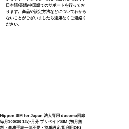
日本語/英語/中国語でのサポートを行ってお
ります。商品や設定方法などについてわから
ないことがございましたら遠慮なくご連絡く
ださい。
​產品名稱
​型號
一月代碼
職業
​通訊類型
​網絡共享
超過 4G / LTE 數據時
Nippon SIM for Japan 法人専用 docomo回線
毎月100GB 12か月分 プリペイドSIM (初月無
料・事務手続一切不要・簡単設定/即利用OK)