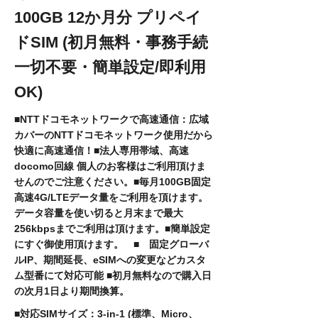
100GB 12か月分 プリペイ
ドSIM (初月無料・事務手続
一切不要・簡単設定/即利用
OK)
■NTTドコモネットワークで高速通信：広域
カバーのNTTドコモネットワーク使用だから
快適に高速通信！■法人専用帯域、高速
docomo回線 個人のお客様はご利用頂けま
せんのでご注意ください。■毎月100GB固定
高速4G/LTEデータ量をご利用を頂けます。
データ容量を使い切ると月末まで最大
256kbpsまでご利用は頂けます。■簡単設定
にすぐ御使用頂けます。 ■ 固定グローバ
ルIP、期間延長、eSIMへの変更などカスタ
ム型番にて対応可能 ■初月無料なので購入日
の次月1日より期間換算。
■対応SIMサイズ：3-in-1 (標準、Micro、