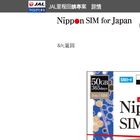
JAL里程回饋專案
詳情
&lt;返回