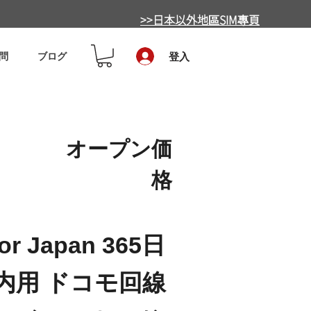
>>日本以外地區SIM專頁
問
ブログ
登入
オープン価
格
for Japan 365日
国内用 ドコモ回線