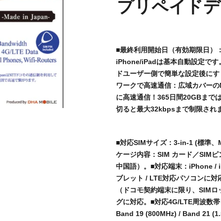
プリペイドデ
■最終利用開始日（有効期限日）
iPhone/iPadは基本自動設定で
ドユーザー側で簡単な設定後にす
ワークで高速通信：広域カバーの
に高速通信！365日間20GBまで
切ると最大32kbpsまで制限され
■対応SIMサイズ：3-in-1 (標準
ケージ内容：SIM カード／SI
中国語）。■対応端末：iPhone / iPad
ブレット / LTE対応パソコンに
（ドコモ契約端末に限り、SIM
グに対応。■対応4G/LTE周波数帯：Band 
Band 19 (800MHz) / Band 21 (1