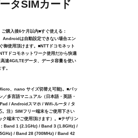
ータSIMカード
：ご購入後6ケ月以内■すぐ使える：
す。Androidは自動設定できない場合エン
ぐ御使用頂けます。■NTTドコモネット
NTTドコモネットワーク使用だから快適
は高速4G/LTEデータ、データ容量を使い
ます。
、Micro、nano サイズ切替え可能)。■パッ
Mピン／多言語マニュアル（日本語・英語・
 / Androidスマホ / Wifi-ルータ / タ
対応。注）SIMフリー端末をご使用下さい
ロック端末でご使用頂けます）。■テザリン
1 (2.1GHz) / Band 3 (1.8GHz) /
.5GHz) / Band 28 (700MHz) / Band 42