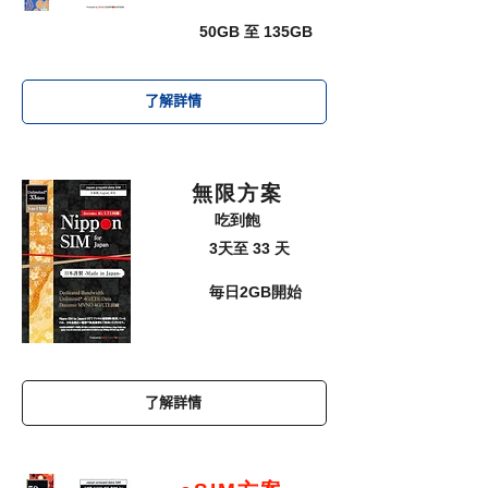
容量
50GB 至 135GB
了解詳情
無限方案
吃到飽
天數
3天至 33 天
​毎日2GB開始
容量
了解詳情